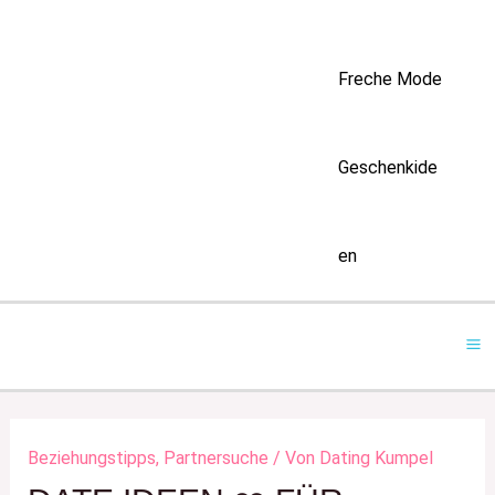
Freche Mode
Geschenkide
en
Ma
M
Beziehungstipps
,
Partnersuche
/ Von
Dating Kumpel